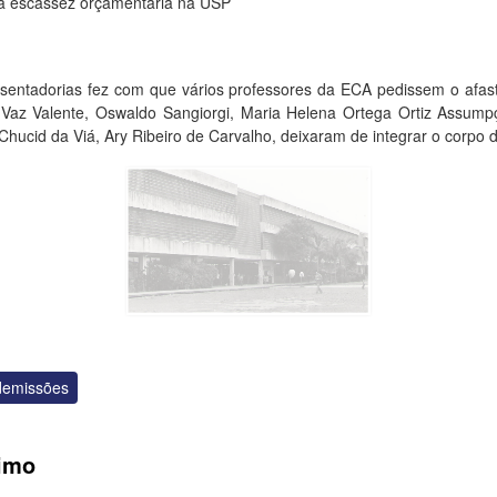
a escassez orçamentária na USP
osentadorias fez com que vários professores da ECA pedissem o afas
Vaz Valente, Oswaldo Sangiorgi, Maria Helena Ortega Ortiz Assumpç
hucid da Viá, Ary Ribeiro de Carvalho, deixaram de integrar o corpo 
demissões
imo