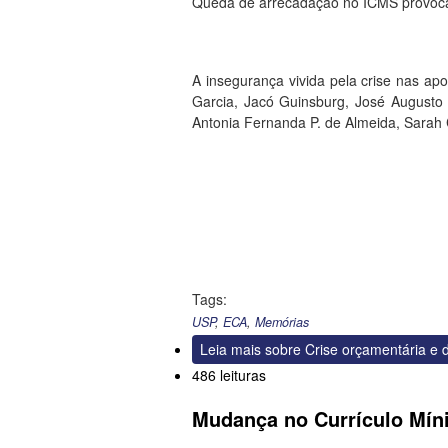
Queda de arrecadação no ICMS provoc
A insegurança vivida pela crise nas ap
Garcia, Jacó Guinsburg, José Augusto 
Antonia Fernanda P. de Almeida, Sarah C
Tags:
USP
,
ECA
,
Memórias
Leia mais
sobre Crise orçamentária e 
486 leituras
Mudança no Currículo Mín