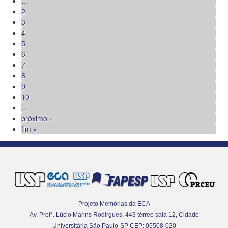
…
2
3
4
5
6
7
8
9
10
…
próximo ›
fim »
Projeto Memórias da ECA
Av. Prof°. Lúcio Marins Rodirgues, 443 térreo sala 12, Cidade
Universitária São Paulo-SP CEP: 05508-020