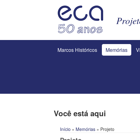
Proje
Marcos Históricos
Memórias
V
Você está aqui
Início
»
Memórias
» Projeto
Projeto