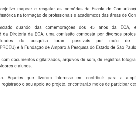
objetivo mapear e resgatar as memórias da Escola de Comunicaçõ
histórica na formação de profissionais e acadêmicos das áreas de Co
o iniciado quando das comemorações dos 45 anos da EC
8 da
Diretoria
da
ECA, uma
comissão
composta
por
diversos
profes
vidades
de
pesquisa
foram
possíveis
por meio
d
PRCEU) e
à
Fundação
de
Amparo
à
Pesquisa
do
Estado
de
São
Paulo
s
com
documentos
digitalizados
,
arquivos
de
som
, de registros fotogr
vidores e alunos.
. Aqueles que tiverem interesse em contribuir para a amp
registrado o seu apoio ao projeto, encontrarão meios de participar de