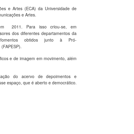
es e Artes (ECA) da Universidade de
municações e Artes.
A, em 2011.
Para isso criou-se, em
sores
dos
diferentes
departamentos da
e
fomentos
obtidos
junto
à
Pró-
 (
FAPESP
).
áficos e de
imagem
em
movimento, além
liação do acervo de depoimentos e
sse espaço, que é aberto e democrático.