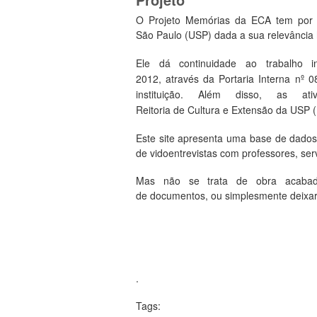
O Projeto Memórias da ECA tem por 
São Paulo (USP) dada a sua relevância 
Ele dá continuidade ao trabalh
2
012,
através
da
Portaria
Interna
nº 0
instituição
. Além disso, as
ati
Reitoria
de
Cultura
e
Extensão
da
USP
(
Este
site
apresenta
uma
base de
dado
de vidoentrevistas com professores, ser
Mas não se trata de obra acabada
de documentos, ou simplesmente deixar 
.
Tags: