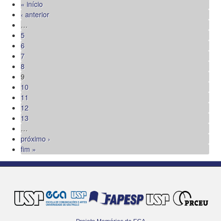
« início
‹ anterior
…
5
6
7
8
9
10
11
12
13
…
próximo ›
fim »