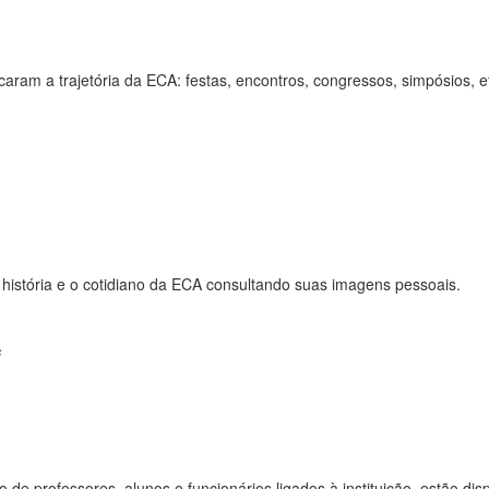
ram a trajetória da ECA: festas, encontros, congressos, simpósios, e
istória e o cotidiano da ECA consultando suas imagens pessoais.
s
de professores, alunos e funcionários ligados à instituição, estão dis