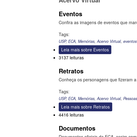
Eventos
Confira as imagens de eventos que marca
Tags:
USP
,
ECA
,
Memórias
,
Acervo Virtual
,
eventos
Leia mais
sobre Eventos
3137 leituras
Retratos
Conheça os personagens que fizeram a h
Tags:
USP
,
ECA
,
Memórias
,
Acervo Virtual
,
Pessoa
Leia mais
sobre Retratos
4416 leituras
Documentos
Documentos oficiais da ECA, assim como 