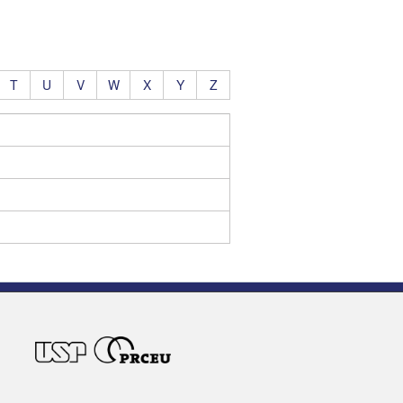
T
U
V
W
X
Y
Z