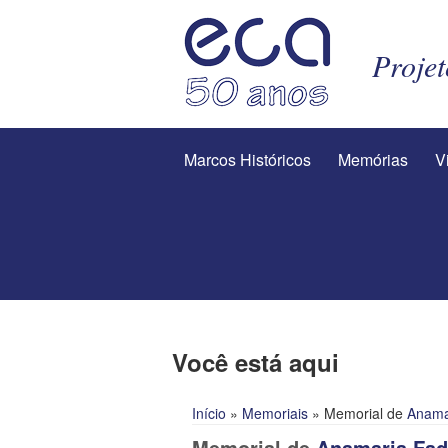
Proje
Marcos Históricos
Memórias
V
Você está aqui
Início
»
Memoriais
» Memorial de
Anama
Memorial de
Anamaria Fad