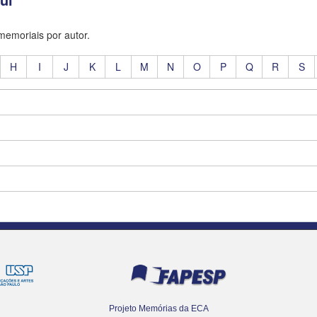
 memoriais por autor.
H
I
J
K
L
M
N
O
P
Q
R
S
Projeto Memórias da ECA