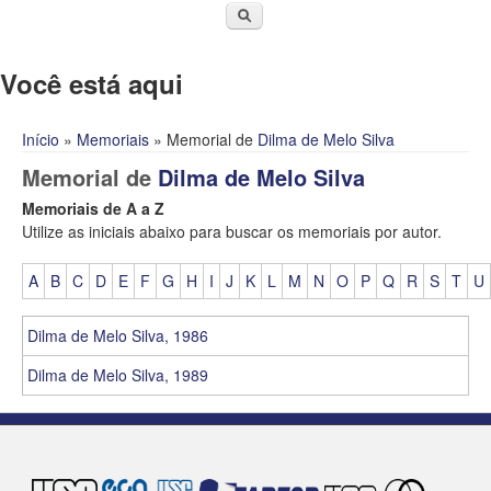
Você está aqui
Início
»
Memoriais
» Memorial de
Dilma de Melo Silva
Memorial de
Dilma de Melo Silva
Memoriais de A a Z
Utilize as iniciais abaixo para buscar os memoriais por autor.
A
B
C
D
E
F
G
H
I
J
K
L
M
N
O
P
Q
R
S
T
U
Dilma de Melo Silva, 1986
Dilma de Melo Silva, 1989