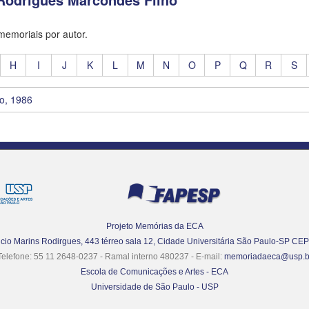
 memoriais por autor.
H
I
J
K
L
M
N
O
P
Q
R
S
o, 1986
Projeto Memórias da ECA
Lúcio Marins Rodirgues, 443 térreo sala 12, Cidade Universitária São Paulo-SP CE
Telefone: 55 11 2648-0237 - Ramal interno 480237 - E-mail:
memoriadaeca@usp.b
Escola de Comunicações e Artes - ECA
Universidade de São Paulo - USP