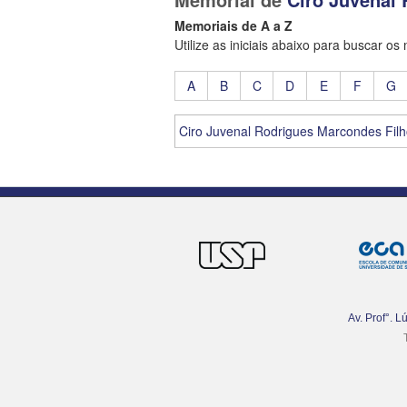
Memoriais de A a Z
Utilize as iniciais abaixo para buscar os
A
B
C
D
E
F
G
Ciro Juvenal Rodrigues Marcondes Filh
Av. Prof°. 