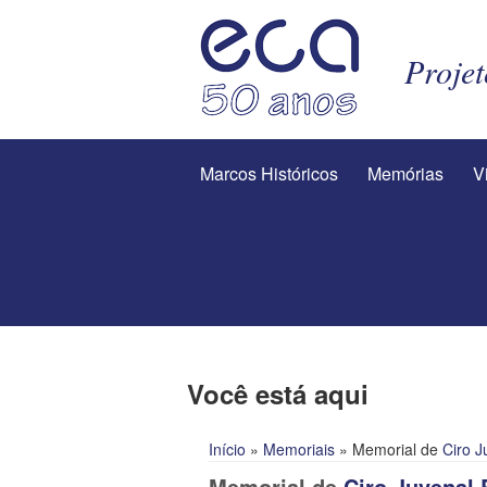
Proje
Marcos Históricos
Memórias
V
Você está aqui
Início
»
Memoriais
» Memorial de
Ciro J
Memorial de
Ciro Juvenal