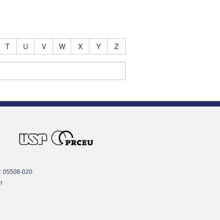
T
U
V
W
X
Y
Z
P: 05508-020
r