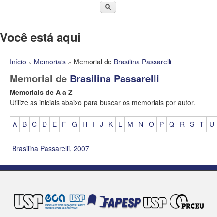
Você está aqui
Início
»
Memoriais
» Memorial de
Brasilina Passarelli
Memorial de
Brasilina Passarelli
Memoriais de A a Z
Utilize as iniciais abaixo para buscar os memoriais por autor.
A
B
C
D
E
F
G
H
I
J
K
L
M
N
O
P
Q
R
S
T
U
Brasilina Passarelli, 2007