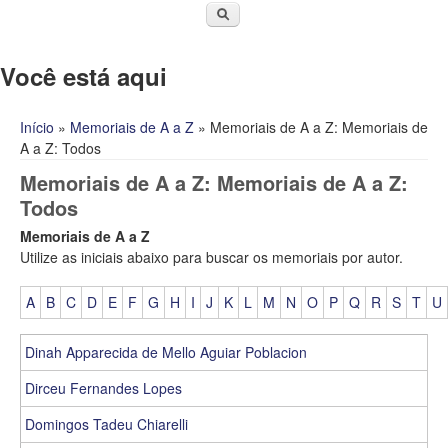
Você está aqui
Início
»
Memoriais de A a Z
» Memoriais de A a Z: Memoriais de
A a Z: Todos
Memoriais de A a Z: Memoriais de A a Z:
Todos
Memoriais de A a Z
Utilize as iniciais abaixo para buscar os memoriais por autor.
A
B
C
D
E
F
G
H
I
J
K
L
M
N
O
P
Q
R
S
T
U
Dinah Apparecida de Mello Aguiar Poblacion
Dirceu Fernandes Lopes
Domingos Tadeu Chiarelli