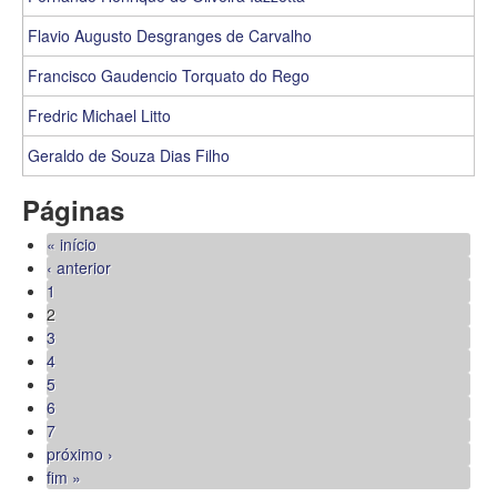
Flavio Augusto Desgranges de Carvalho
Francisco Gaudencio Torquato do Rego
Fredric Michael Litto
Geraldo de Souza Dias Filho
Páginas
« início
‹ anterior
1
2
3
4
5
6
7
próximo ›
fim »