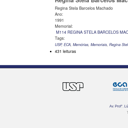
Regina Stela Barcelos Machado
Ano:
1991
Memorial:
M114 REGINA STELA BARCELOS MAC
Tags:
USP
,
ECA
,
Memórias
,
Memoriais
,
Regina Ste
431 leituras
Av. Prof°. 