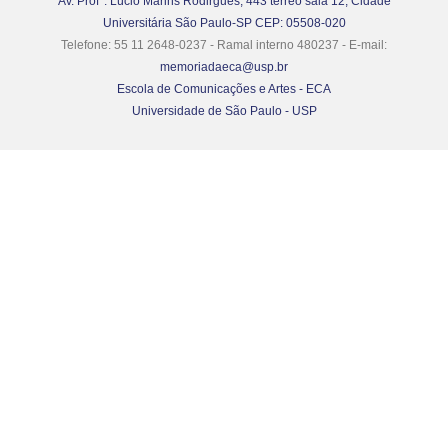
Av. Prof°. Lúcio Marins Rodirgues, 443 térreo sala 12, Cidade
Universitária São Paulo-SP CEP: 05508-020
Telefone: 55 11 2648-0237 - Ramal interno 480237 - E-mail:
memoriadaeca@usp.br
Escola de Comunicações e Artes - ECA
Universidade de São Paulo - USP